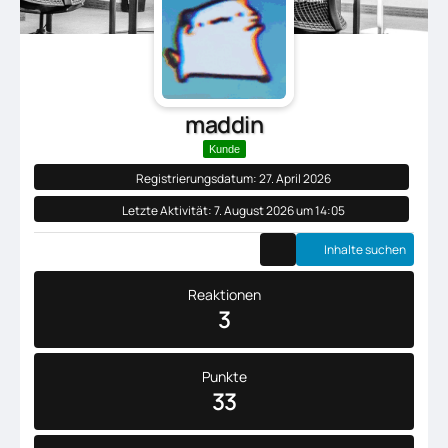
maddin
Kunde
Registrierungsdatum: 27. April 2026
Letzte Aktivität:
7. August 2026 um 14:05
Inhalte suchen
Reaktionen
3
Punkte
33