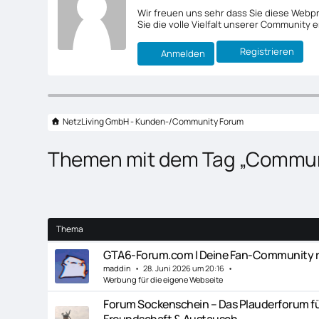
Wir freuen uns sehr dass Sie diese Webp
Sie die volle Vielfalt unserer Community e
Registrieren
Anmelden
NetzLiving GmbH - Kunden-/Community Forum
Themen mit dem Tag „Commun
Thema
GTA6-Forum.com | Deine Fan-Community 
maddin
28. Juni 2026 um 20:16
Werbung für die eigene Webseite
Forum Sockenschein – Das Plauderforum für
Freundschaft & Austausch