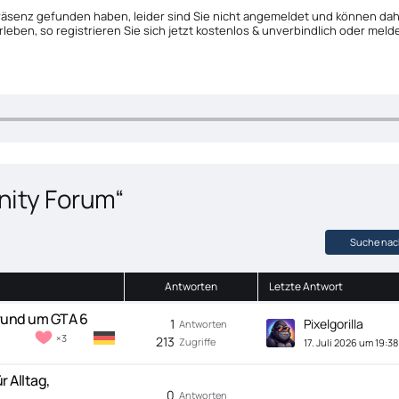
räsenz gefunden haben, leider sind Sie nicht angemeldet und können da
rleben, so registrieren Sie sich jetzt kostenlos & unverbindlich oder mel
ity Forum“
Suche nac
Antworten
Letzte Antwort
rund um GTA 6
1
Pixelgorilla
Antworten
3
213
Zugriffe
17. Juli 2026 um 19:38
 Alltag,
0
Antworten