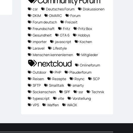
csr
Deutsches Forum
Diskussionen
DKIM
DMARC
Forum
Forum deutsch
Freizeit
Freundschaft
Fritz
Fritz Box
Gesundheit
GTA 6
Hobbys
importer
javascript
Kochen
Laravel
Lifestyle
Menschen kennenlernen
Mitglieder
nextcloud
Onlineforum
Outdoor
PHP
Plauderforum
Reisen
Rezepte
Rsync
SCP
SFTP
Smalltalk
smarty
Sockenschein
SPF
ssr
Technik
typescript
vite
Vorstellung
VPS
Waffen
WAOX