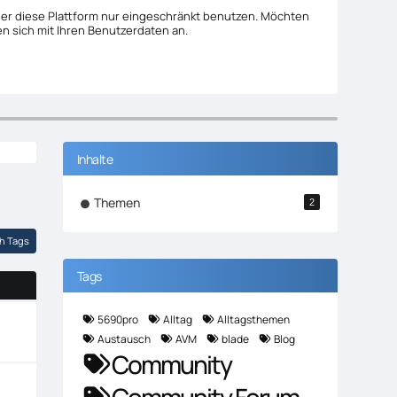
her diese Plattform nur eingeschränkt benutzen. Möchten
den sich mit Ihren Benutzerdaten an.
Inhalte
Themen
2
h Tags
Tags
5690pro
Alltag
Alltagsthemen
Austausch
AVM
blade
Blog
Community
Community Forum