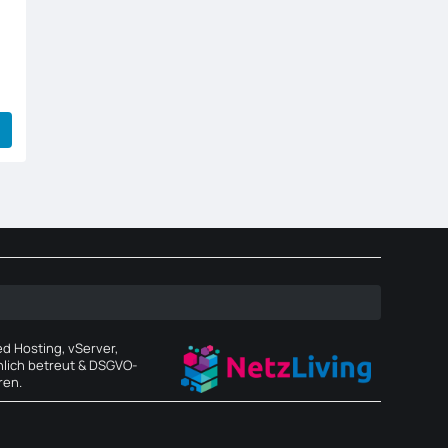
 Hosting, vServer,
lich betreut & DSGVO-
ren.