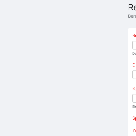
R
Bere
B
De
E
K
Ei
S
I