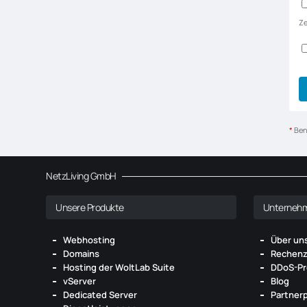
Ze
*
Ben
NetzLiving GmbH
Unsere Produkte
Unterneh
Webhosting
Über un
Domains
Rechenz
Hosting der WoltLab Suite
DDoS-Pr
vServer
Blog
Dedicated Server
Partner