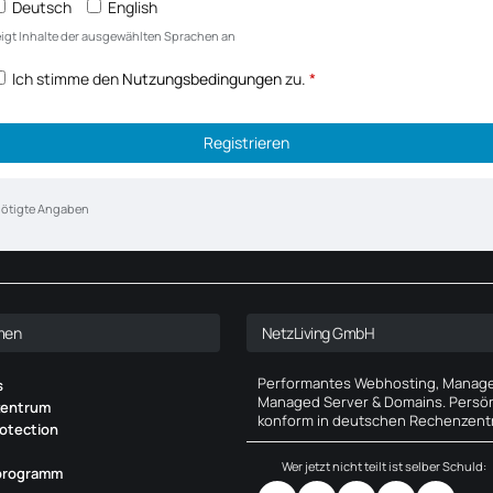
Deutsch
English
igt Inhalte der ausgewählten Sprachen an
Ich stimme den
Nutzungsbedingungen
zu.
*
ötigte Angaben
men
NetzLiving GmbH
Performantes Webhosting, Managed
s
Managed Server & Domains. Persön
entrum
konform in deutschen Rechenzent
otection
Wer jetzt nicht teilt ist selber Schuld:
programm